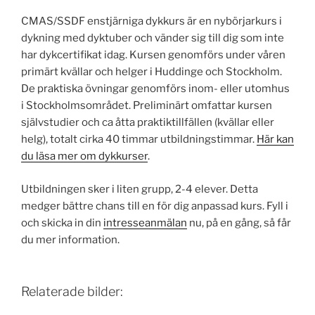
CMAS/SSDF enstjärniga dykkurs är en nybörjarkurs i
dykning med dyktuber och vänder sig till dig som inte
har dykcertifikat idag. Kursen genomförs under våren
primärt kvällar och helger i Huddinge och Stockholm.
De praktiska övningar genomförs inom- eller utomhus
i Stockholms­området. Preliminärt omfattar kursen
självstudier och ca åtta praktik­tillfällen (kvällar eller
helg), totalt cirka 40 timmar utbildnings­timmar.
Här kan
du läsa mer om dykkurser
.
Utbildningen sker i liten grupp, 2-4 elever. Detta
medger bättre chans till en för dig anpassad kurs. Fyll i
och skicka in din
intresseanmälan
nu, på en gång, så får
du mer information.
Relaterade bilder: