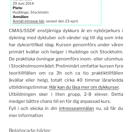
29 Juni 2014
Plats:
Huddinge, Stockholm
Anmälan:
Anmäl intresse här
, senast den 23 april.
CMAS/SSDF enstjärniga dykkurs är en nybörjarkurs i
dykning med dyktuber och vänder sig till dig som inte
har dykcertifikat idag. Kursen genomförs under våren
primärt kvällar och helger i Huddinge och Stockholm.
De praktiska övningar genomförs inom- eller utomhus
i Stockholms­området. Preliminärt omfattar kursen fyra
teori­tillfällen om ca 3h och ca tio praktik­tillfällen
(kvällar eller helg), totalt cirka 40 timmar lärarledda
utbildnings­timmar.
Här kan du läsa mer om dykkurser
.
Utbildningen sker i liten grupp, 2-8 elever. Detta
medger bättre chans till en för dig anpassad kurs.
Fyll i och skicka in din
intresseanmälan
nu, så får du
mer information
Relaterade bilder: