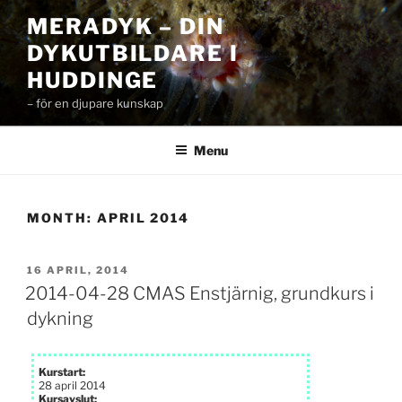
Skip
MERADYK – DIN
to
DYKUTBILDARE I
content
HUDDINGE
– för en djupare kunskap
Menu
MONTH:
APRIL 2014
POSTED
16 APRIL, 2014
ON
2014-04-28 CMAS Enstjärnig, grundkurs i
dykning
Kurstart:
28 april 2014
Kursavslut: