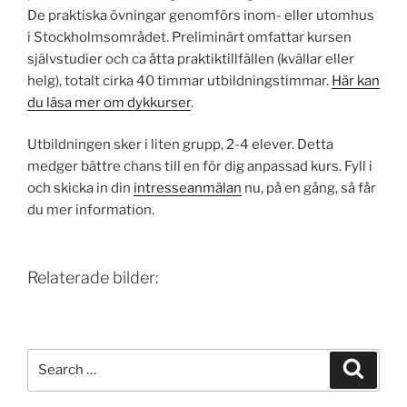
De praktiska övningar genomförs inom- eller utomhus
i Stockholms­området. Preliminärt omfattar kursen
självstudier och ca åtta praktik­tillfällen (kvällar eller
helg), totalt cirka 40 timmar utbildnings­timmar.
Här kan
du läsa mer om dykkurser
.
Utbildningen sker i liten grupp, 2-4 elever. Detta
medger bättre chans till en för dig anpassad kurs. Fyll i
och skicka in din
intresseanmälan
nu, på en gång, så får
du mer information.
Relaterade bilder:
Search
Search
for: