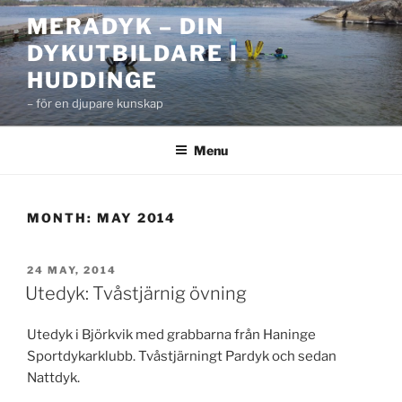
Skip
MERADYK – DIN
to
DYKUTBILDARE I
content
HUDDINGE
– för en djupare kunskap
Menu
MONTH:
MAY 2014
POSTED
24 MAY, 2014
ON
Utedyk: Tvåstjärnig övning
Utedyk i Björkvik med grabbarna från Haninge
Sportdykarklubb. Tvåstjärningt Pardyk och sedan
Nattdyk.