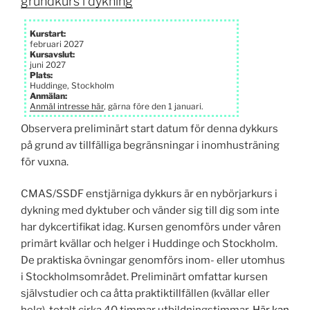
grundkurs i dykning
Kurstart:
februari 2027
Kursavslut:
juni 2027
Plats:
Huddinge, Stockholm
Anmälan:
Anmäl intresse här
, gärna före den 1 januari.
Observera preliminärt start datum för denna dykkurs
på grund av tillfälliga begränsningar i inomhusträning
för vuxna.
CMAS/SSDF enstjärniga dykkurs är en nybörjarkurs i
dykning med dyktuber och vänder sig till dig som inte
har dykcertifikat idag. Kursen genomförs under våren
primärt kvällar och helger i Huddinge och Stockholm.
De praktiska övningar genomförs inom- eller utomhus
i Stockholms­området. Preliminärt omfattar kursen
självstudier och ca åtta praktik­tillfällen (kvällar eller