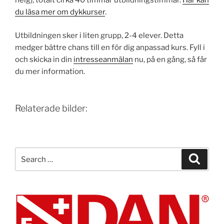
helg), totalt cirka 40 timmar utbildnings­timmar.
Här kan
du läsa mer om dykkurser
.
Utbildningen sker i liten grupp, 2-4 elever. Detta
medger bättre chans till en för dig anpassad kurs. Fyll i
och skicka in din
intresseanmälan
nu, på en gång, så får
du mer information.
Relaterade bilder:
Search
Search
for: