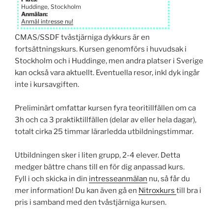
Huddinge, Stockholm
Anmälan:
Anmäl intresse nu!
CMAS/SSDF tvåstjärniga dykkurs är en
fortsättningskurs. Kursen genomförs i huvudsak i
Stockholm och i Huddinge, men andra platser i Sverige
kan också vara aktuellt. Eventuella resor, inkl dyk ingår
inte i kursavgiften.
Preliminärt omfattar kursen fyra teori­tillfällen om ca
3h och ca 3 praktik­tillfällen (delar av eller hela dagar),
totalt cirka 25 timmar lärarledda utbildnings­timmar.
Utbildningen sker i liten grupp, 2-4 elever. Detta
medger bättre chans till en för dig anpassad kurs.
Fyll i och skicka in din
intresseanmälan
nu, så får du
mer information! Du kan även gå en
Nitroxkurs
till bra i
pris i samband med den tvåstjärniga kursen.