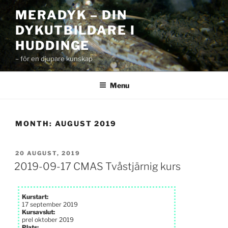
Skip
MERADYK – DIN
to
DYKUTBILDARE I
content
HUDDINGE
– för en djupare kunskap
Menu
MONTH:
AUGUST 2019
POSTED
20 AUGUST, 2019
ON
2019-09-17 CMAS Tvåstjärnig kurs
Kurstart:
17 september 2019
Kursavslut:
prel oktober 2019
Plats: