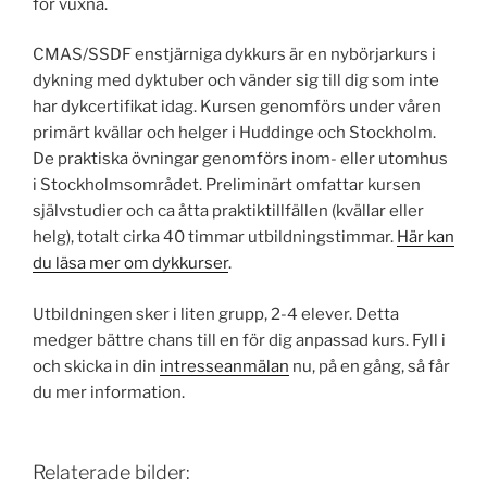
för vuxna.
CMAS/SSDF enstjärniga dykkurs är en nybörjarkurs i
dykning med dyktuber och vänder sig till dig som inte
har dykcertifikat idag. Kursen genomförs under våren
primärt kvällar och helger i Huddinge och Stockholm.
De praktiska övningar genomförs inom- eller utomhus
i Stockholms­området. Preliminärt omfattar kursen
självstudier och ca åtta praktik­tillfällen (kvällar eller
helg), totalt cirka 40 timmar utbildnings­timmar.
Här kan
du läsa mer om dykkurser
.
Utbildningen sker i liten grupp, 2-4 elever. Detta
medger bättre chans till en för dig anpassad kurs. Fyll i
och skicka in din
intresseanmälan
nu, på en gång, så får
du mer information.
Relaterade bilder: