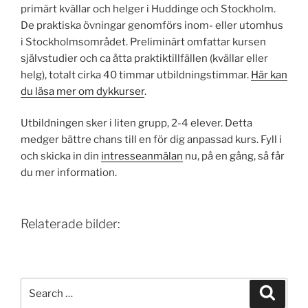
primärt kvällar och helger i Huddinge och Stockholm.
De praktiska övningar genomförs inom- eller utomhus
i Stockholms­området. Preliminärt omfattar kursen
självstudier och ca åtta praktik­tillfällen (kvällar eller
helg), totalt cirka 40 timmar utbildnings­timmar.
Här kan
du läsa mer om dykkurser
.
Utbildningen sker i liten grupp, 2-4 elever. Detta
medger bättre chans till en för dig anpassad kurs. Fyll i
och skicka in din
intresseanmälan
nu, på en gång, så får
du mer information.
Relaterade bilder:
Search
Search
for: