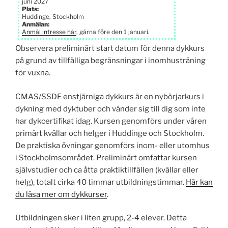
juni 2027
Plats:
Huddinge, Stockholm
Anmälan:
Anmäl intresse här
, gärna före den 1 januari.
Observera preliminärt start datum för denna dykkurs
på grund av tillfälliga begränsningar i inomhusträning
för vuxna.
CMAS/SSDF enstjärniga dykkurs är en nybörjarkurs i
dykning med dyktuber och vänder sig till dig som inte
har dykcertifikat idag. Kursen genomförs under våren
primärt kvällar och helger i Huddinge och Stockholm.
De praktiska övningar genomförs inom- eller utomhus
i Stockholms­området. Preliminärt omfattar kursen
självstudier och ca åtta praktik­tillfällen (kvällar eller
helg), totalt cirka 40 timmar utbildnings­timmar.
Här kan
du läsa mer om dykkurser
.
Utbildningen sker i liten grupp, 2-4 elever. Detta