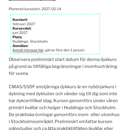
Planerad kursstart: 2027-02-14
Kurstart:
februari 2027
Kursavslut:
juni 2027
Plats:
Huddinge, Stockholm
Anmälan:
Anmäl intresse här
, gärna före den 1 januari.
Observera preliminärt start datum för denna dykkurs
på grund av tillfälliga begränsningar i inomhusträning
för vuxna.
CMAS/SSDF enstjärniga dykkurs är en nybörjarkurs i
dykning med dyktuber och vänder sig till dig som inte
har dykcertifikat idag. Kursen genomförs under våren
primärt kvällar och helger i Huddinge och Stockholm.
De praktiska övningar genomförs inom- eller utomhus
i Stockholms­området. Preliminärt omfattar kursen
självstudier och ca åtta praktik­tillfällen (kvällar eller