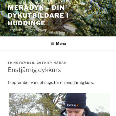
Skip
MERADYK – DIN
to
DYKUTBILDARE I
content
HUDDINGE
– för en djupare kunskap
Menu
POSTED
19 NOVEMBER, 2010
BY
HÅKAN
ON
Enstjärnig dykkurs
I september var det dags för en enstjärnig kurs.