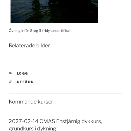
Övning inför Steg 3 fridykarcertifikat
Relaterade bilder:
CATEGORIES
LOGG
TAGS
UTFÄRD
Kommande kurser
2027-02-14 CMAS Enstjärnig dykkurs,
grundkurs i dykning